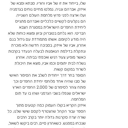
שלו, בייחוד את זו של אביו והוריו. סבתא וסבא של 
אייזק, אברהם וגניה, נמלטו מחיים נוחים בגרמניה 
ועלו ארצה לפני פרוץ מלחמת העולם השנייה.
הם נקלעים לקשיים כלכליים ואברהם מתגייס 
ליחידת החפרים הישראלית במסגרת הצבא 
הבריטי. הוא נלחם בטוברוק וביוון ומוצא כוחות שלא 
היה מודע לקיומם. אשתו מתמודדת עם גידול בנם 
אהרון, אביו של אייזק, בסביבה חדשה ולא מוכרת 
ונתקלת בדילמת הנאמנות לבעלה הנעדר בקרבות 
כאשר מופיע צעיר רגיש ואכפתי בביתה. אהרון 
נשלח לבית יתומים וכמו אביו, מוצא את היכולת 
לשרוד במקום קשוח.
הסופר בחר דרך ייחודית לשלב את הסיפור האישי 
של סבו שהיה אחד מלוחמי יחידת החפרים וכך 
פותח צוהר לסיפורם של 2,000 החפרים הארץ 
ישראלים שנפלו בשבי הגרמני ושהו בו עד תום 
המלחמה.
אייזק הקריא בקולו העמוק כמה קטעים מתוך 
הספר עבור הקהל שהצטרף לקסם שישי שלנו, כל 
שורה יצרה סקרנות גדולה יותר בקרב הרבים 
שנכחו במפגש. כשאהרון סיים, רבים ביקשו לשאול, 