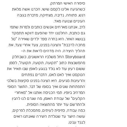
סיפורה האישי המרתק.
כשהגיעה אלינו לקסם שישי, הכרנו אשה מלאת 
רגש, פתוחה, נדיבה, מצחיקה, מדברת בגובה 
העיניים וצנועה מאד.
לרב, אנחנו מארחים אנשים כותבים ולמרות שתמי 
גם כותבת, החלטנו יחד שהפעם דווקא תתמקד 
בנושא האיור. היא בחרה ספר ילדים שאיירה "טל 
מחכה לרכבת" והציגה בפנינו, צעד אחרי צעד, את 
תהליך היצירה. היה מדהים לראות את ה- 
Storyboard החל משלביו הראשונים, כשבחלק 
מהמשבצות כתוב "תקועה, תקועה, תקועה", לסמן 
ששום רעיון עוד לא נולד בנוגע לאופן שבו תאייר את 
הטקסט ואיך לאט לאט, הדברים נפתחים 
והרעיונות מגיעים. היא הציגה בפנינו סקיצות בשלבי 
התפתחות שונים ואיך בסופו של דבר, התוצר הסופי 
המרהיב ביופיו. תמי הכניסה אותנו אל "מאחורי 
הקלעים" של עבודת האומן, מה שגרם לנו להבין 
ולהתרשם עוד יותר מהתוצאה הסופית.
כמה עבודה, סזיפית לעיתים, מתסכלת לפרקים, 
עושה היוצר עד שנולדת היצירה שאנחנו רואים 
לנגד ענינו.