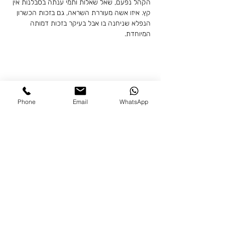
הקהל נפעם, שאל שאלות ותמי ענתה בסבלנות אין 
קץ. איזו אשה מעוררת השראה, גם בזכות הכשרון 
הנפלא שניחנה בו אבל בעיקר בזכות דמותה 
המיוחדת.
לשריון מקום
Phone
Email
WhatsApp
רוצים להצטרף לקסם?
לבדיקה לאיזו קבוצה אפשר להצטרף, לחצו
כאן
אפשר גם ליצור קשר עם
רננה
:
050-
2322917
או פשוט ל
השאיר לנו פרטים ונחזור אליכם.
שם פרטי
שם משפחה