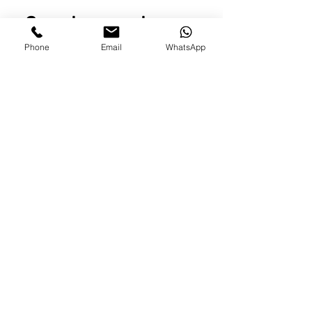
רוצים להצטרף לקסם?
Phone
Email
WhatsApp
לבדיקה לאיזו קבוצה אפשר להצטרף, לחצו
כאן
אפשר גם ליצור קשר עם
רננה
:
050-
2322917
או פשוט ל
השאיר לנו פרטים ונחזור אליכם.
שם פרטי
שם משפחה
טלפון
מייל
כמה מילים