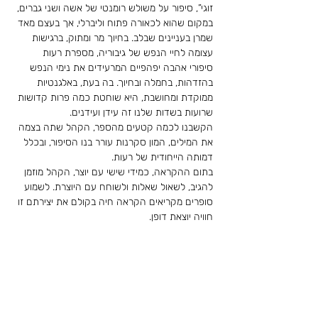
זוגי”, סיפור על משולש רומנטי של אשה ושני גברים, 
במקום שהוא לכאורה פתוח וליברלי, אך בעצם מאד 
שמרן בעניינים שבלב. בחיוך מר ומתוק, ברגישות 
עצומה לחיי הנפש של גיבוריה, מספרת רעות 
סיפורי אהבה יפהפיים המרעידים את נימי הנפש 
בהזדהות, בחמלה ובחיוך. בה בעת, באלגנטיות 
ממוקדת ומחושבת, היא שוחטת כמה פרות קדושות 
שרועות בשדות שלנו זה עידן ועידנים. 
הקשבנו לכמה קטעים מהספר, הקהל שתה בצמה 
את המילים, המון סקרנות עורר בנו הסיפור, ובכלל 
דמותה הייחודית של רעות. 
בתום ההקראה, כמידי שישי עם יוצר, הקהל מוזמן 
להגיב, לשאול שאלות ולשוחח עם היוצרת. לשמוע 
סופרים מקריאים הקראה חיה בקולם את יצירתם זו 
חוויה יוצאת דופן.
לשריון מקום