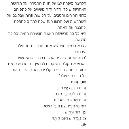
קלרינה סיפרה לנו על חווית ההגירה, על תחושת 
האחריות שילדי הדור הזה נושאים על כתפיהם 
כלפי ההורים והסבים, על תלישות וזרות אבל גם על 
השתרשות ועל הרצון העז שלה לתרום לחמלה 
ולהבנה את האחר.
היא כל כך מרשימה האשה הצעירה הזאת, כל כך 
מרגשת.
לקראת סיום המפגש, אחת מחברות הקהילה 
סיכמה:
"כמה אנחנו צריכים אנשים כמוך, שמשמיעים 
באומץ את קולם ומשקפים לנו איך זה מרגיש להיות 
נטע זר. תמשיכי ליצור קלרינה, הקול שלך חשוב 
כל כך בנוף שלנו".
חוּטֵי זֶהוּת
זֶהוּת בְּדוּיָה יָצַרְתִּי לִי
זֶהוּת תְּלוּיָה עַל חוּט -
זֶהוּת שֶׁל פַּחַד מִגָּלוּת.
הִיא מְרַחֶפֶת שָׁם מֵעַל רֹאשִׁי,
עָנָן חִוֵּר וַחֲרִישִׁי
צֵל נַעֲרָה שֶׁפַּעַם הָיְתָה
אֲנִי.