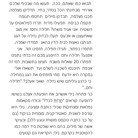
 תבואו כמו שאתם, ככה,  תעשו מה שבכיף שלכם 
אורחיי  מבחינתי הכל בסדר, בחיי,  תדליקו מצלמה, 
תכבו מצלמה,  תבדקו מיילים  תחטפו תנומה 
 תקפלו כביסה  תפעילו מדיח  תרדו לפילאטיס על 
השטיח  אני אגיד משהו? חלילה וחס!  אין מצב 
שאתעצבן או אכעס  תעלו לבדוק נזילה על הגג 
 תכתבו נאצות לבית הדין בהאג  תמדדו שמלה, 
תתפרו כפתור,  תגידו תפילה, תזמינו תור,  אני 
אפגע? חלילה וחס  להיפגע מכם זה בלתי נתפס 
 תפתרו 20 שאלות משבת  תציצו בתשובות, למי זה 
אכפת  תיכנסו לשכנה לשלם ועד  תשאלו אולי 
במקרה היא יודעת  מתי מזפתים את הגג במחילה 
 כי כרגע גיליתם שיש נזילה  שאני אעלב? "חלילה 
וחס…"
כך פתחה נילי אושרוב את הופעתה אצלנו בשישי. 
להופעה קוראים “חָרַזְתְּ לבד?” וכולה מקאמות 
נפלאות ומצחיקות שנילי כותבת ומציגה.  נילי היא 
עורכת לשונית, סאטיריקנית, מומחית בניקוד (גם 
על כך כתבה טקסט מושחז ונוגע ללב), ובעיקר 
אשה של מילים, בהם היא שולטת ביד רמה כמו 
להטוטנית בקרקס. נילי, הקריאה גם קטעים 