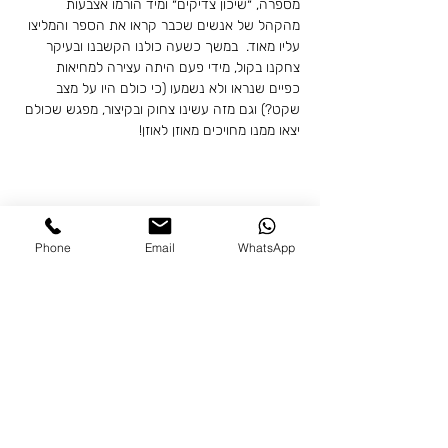
מספרה, ״שיכון צדיקים״ ומיד הורמו אצבעות 
מהקהל של אנשים שכבר קראו את הספר והמליצו 
עליו מאוד.  במשך כשעה כולנו הקשבנו ובעיקר 
צחקנו בקול, מידי פעם היתה עצירה למחיאות 
כפיים שנראו ולא נשמעו (כי כולם היו על מצב 
שקט?) וגם מזה עשינו צחוק ובקיצור, מפגש שכולם 
יצאו ממנו מחויכים מאוזן לאוזן!
לשריון מקום
Phone
Email
WhatsApp
רוצים להצטרף לקסם?
לבדיקה לאיזו קבוצה אפשר להצטרף, לחצו
כאן
אפשר גם ליצור קשר עם
רננה
:
050-
2322917
או פשוט ל
השאיר לנו פרטים ונחזור אליכם.