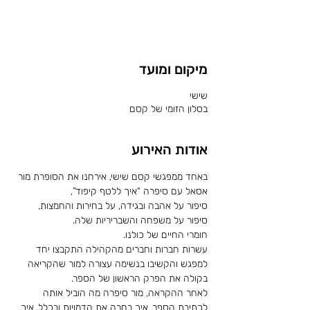
לשריון מקום
מיקום ומועד
שישי
בסלון הזומי של קסם
אודות האירוע
באחד ממפגשי קסם שישי, אירחנו את הסופרת מור 
אסאל עם סיפרה “איך ללטף קיפוד”, 
סיפור על אהבה ובגידה, על בחירות והחמצות, 
סיפור על משפחה והשבריריות שלה. 
חומרי החיים של כולנו.
עשרות חברות וחברים מהקהילה התקבצו יחד 
למפגש והקשיבו בנשימה עצורה למור שהקריאה 
בקולה את הפרק הראשון של הספר.
לאחר ההקראה, מור סיפרה מה הוביל אותה 
לכתיבת הספר, איך בחרה את הדמויות ובכלל, איך 