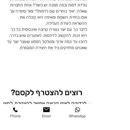
נולדת דמות וכמה ממנה יש ביוצר? אחת החברות 
שאלה: ״איך בוחרים שם לדמות?״ ומור סיפרה על 
אופן בחירת השמות ומאיפה היא קיבלה את 
ההשראה ליצירת העלילה.
לדבר כך עם יוצר בצורה קרובה ואינטימית כל כך 
היא זכות, להקשיב לדילמות, לאתגרים שיש בדרך, 
להבין עד כמה ארוך ומטלטל המסע שעובר יוצר עד 
שאנחנו מחזיקים ביד את היצירה המוגמרת.
לשריון מקום
רוצים להצטרף לקסם?
לבדיקה לאיזו קבוצה אפשר להצטרף, לחצו
כאן
Phone
Email
WhatsApp
אפשר גם ליצור קשר עם
רננה
:
050-
2322917