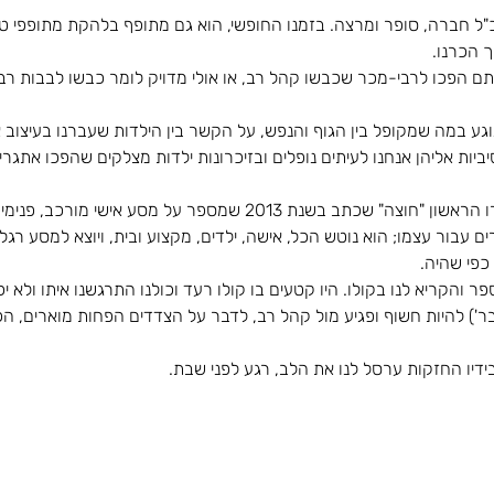
 חברה, סופר ומרצה. בזמנו החופשי, הוא גם מתופף בלהקת מתופפי טאיקו
ך הכרנו.
 הפכו לרבי-מכר שכבשו קהל רב, או אולי מדויק לומר כבשו לבבות רבים
נוגע במה שמקופל בין הגוף והנפש, על הקשר בין הילדות שעברנו בעיצוב א
יביות אליהן אנחנו לעיתים נופלים ובזיכרונות ילדות מצלקים שהפכו אתג
דרור בחר להביא בפנינו את ספרו הראשון "חוצה" שכתב בשנת 2013 שמספר ע
ים עבור עצמו; הוא נוטש הכל, אישה, ילדים, מקצוע ובית, ויוצא למסע רג
כפי שהיה.
והקריא לנו בקולו. היו קטעים בו קולו רעד וכולנו התרגשנו איתו ולא י
בר') להיות חשוף ופגיע מול קהל רב, לדבר על הצדדים הפחות מוארים, הכו
דיו החזקות ערסל לנו את הלב, רגע לפני שבת.